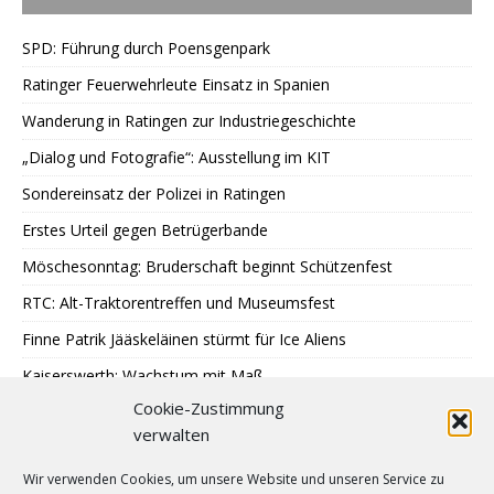
SPD: Führung durch Poensgenpark
Ratinger Feuerwehrleute Einsatz in Spanien
Wanderung in Ratingen zur Industriegeschichte
„Dialog und Fotografie“: Ausstellung im KIT
Sondereinsatz der Polizei in Ratingen
Erstes Urteil gegen Betrügerbande
Möschesonntag: Bruderschaft beginnt Schützenfest
RTC: Alt-Traktorentreffen und Museumsfest
Finne Patrik Jääskeläinen stürmt für Ice Aliens
Kaiserswerth: Wachstum mit Maß
Cookie-Zustimmung
Gemeinsames Lesen im Park
verwalten
SPD: 45 Arbeitsjahre sind genug
Wir verwenden Cookies, um unsere Website und unseren Service zu
Hochbeete am JUZ Eggerscheidt