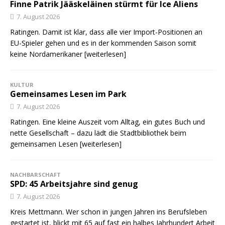
Finne Patrik Jääskeläinen stürmt für Ice Aliens
7. August 2026
Ratingen. Damit ist klar, dass alle vier Import-Positionen an
EU-Spieler gehen und es in der kommenden Saison somit
keine Nordamerikaner
[weiterlesen]
KULTUR
Gemeinsames Lesen im Park
7. August 2026
Ratingen. Eine kleine Auszeit vom Alltag, ein gutes Buch und
nette Gesellschaft – dazu lädt die Stadtbibliothek beim
gemeinsamen Lesen
[weiterlesen]
NACHBARSCHAFT
SPD: 45 Arbeitsjahre sind genug
7. August 2026
Kreis Mettmann. Wer schon in jungen Jahren ins Berufsleben
gestartet ist, blickt mit 65 auf fast ein halbes Jahrhundert Arbeit