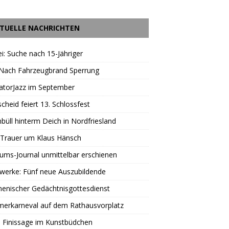
TUELLE NACHRICHTEN
ei: Suche nach 15-Jähriger
 Nach Fahrzeugbrand Sperrung
atorJazz im September
scheid feiert 13. Schlossfest
büll hinterm Deich in Nordfriesland
 Trauer um Klaus Hänsch
äums-Journal unmittelbar erschienen
werke: Fünf neue Auszubildende
enischer Gedächtnisgottesdienst
erkarneval auf dem Rathausvorplatz
 Finissage im Kunstbüdchen