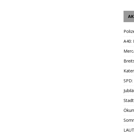
AK
Poliz
A40:
Merc
Breit
Katen
SPD:
Jubil
Stadt
Ökum
Somm
LAUT