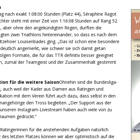
n
ag nach exakt 1:08:00 Stunden (Platz 44), Séraphine Ragot
ichter steht mit einer Zeit von 1:16:08 Stunden auf Rang 52
en, aber ohne den angekündigten Regen, durften die
lgten zwei Triathlons hintereinander, so dass es nach dem
 Itzehoer Louisenbades ging. „Das ist schon eine besondere
eutlich angemerkt, wie schwer sie sich damit getan
folgen Formate, die für das TTR definitiv besser geeignet
aison, zumal der Teamgeist und der Zusammenhalt gestimmt
ion für die weitere Saison
Ohnehin sind die Bundesliga-
, auch weil der Kader aus Damen aus Ratingen und
ation mit dem Verein führt auch dazu, dass selbst in den
nangehörige den Tross begleiten. „Der Support aus der
h unseren Instagram-Livestream haben auch viele von zu
Daumen gedrückt.“
Ratingerinnen für die anstehenden Aufgaben natürlich
otz des letzten Platzes können wir aber optimistisch auf die