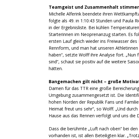
Teamgeist und Zusammenhalt stimme
Michelle Alferink beendete ihren Wettkampft
folgte als 49. in 1:10:43 Stunden und Paula R
in der Ergebnisliste. Bei kühlen Temperatur
Starterinnen im Neoprenanzug starten. Es fo
ersten Lauf gleich wieder ins Freiwasser des
Rennform, und man hat unseren Athletinnen d
haben“, setzte Wolff ihre Analyse fort. „Nun 
sind“, schaut sie positiv auf die weitere S
hätten.
Bangemachen gilt nicht – große Motivat
Damen für das TTR eine große Bereicherung
Umgebung zusammengesetzt ist. Die Identifik
hohen Norden der Republik Fans und Familie
Heimat freut uns sehr“, so Wolff. „Und durc
Hause aus das Rennen verfolgt und uns die 
Dass die berühmte „Luft nach oben“ bei den 
vorhanden ist, ist allen Beteiligten klar. „Tr