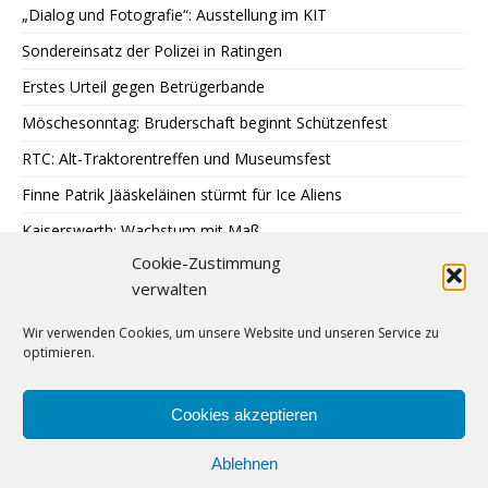
„Dialog und Fotografie“: Ausstellung im KIT
Sondereinsatz der Polizei in Ratingen
Erstes Urteil gegen Betrügerbande
Möschesonntag: Bruderschaft beginnt Schützenfest
RTC: Alt-Traktorentreffen und Museumsfest
Finne Patrik Jääskeläinen stürmt für Ice Aliens
Kaiserswerth: Wachstum mit Maß
Cookie-Zustimmung
Gemeinsames Lesen im Park
verwalten
SPD: 45 Arbeitsjahre sind genug
Wir verwenden Cookies, um unsere Website und unseren Service zu
Hochbeete am JUZ Eggerscheidt
optimieren.
Cromford: Malen mit Licht
Feuerwehr: Waldbrandbekämpfung in Spanien
Cookies akzeptieren
Ablehnen