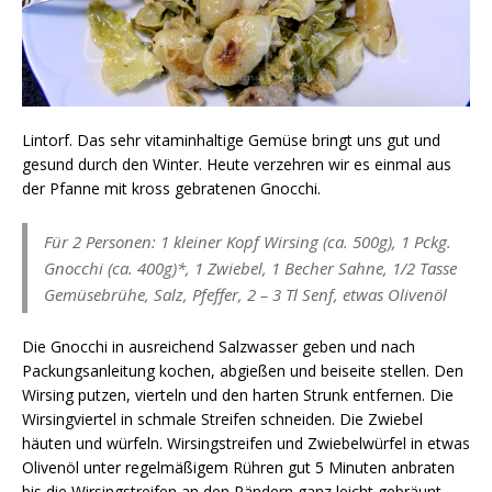
Lintorf. Das sehr vitaminhaltige Gemüse bringt uns gut und
gesund durch den Winter. Heute verzehren wir es einmal aus
der Pfanne mit kross gebratenen Gnocchi.
Für 2 Personen: 1 kleiner Kopf Wirsing (ca. 500g), 1 Pckg.
Gnocchi (ca. 400g)*, 1 Zwiebel, 1 Becher Sahne, 1/2 Tasse
Gemüsebrühe, Salz, Pfeffer, 2 – 3 Tl Senf, etwas Olivenöl
Die Gnocchi in ausreichend Salzwasser geben und nach
Packungsanleitung kochen, abgießen und beiseite stellen. Den
Wirsing putzen, vierteln und den harten Strunk entfernen. Die
Wirsingviertel in schmale Streifen schneiden. Die Zwiebel
häuten und würfeln. Wirsingstreifen und Zwiebelwürfel in etwas
Olivenöl unter regelmäßigem Rühren gut 5 Minuten anbraten
bis die Wirsingstreifen an den Rändern ganz leicht gebräunt