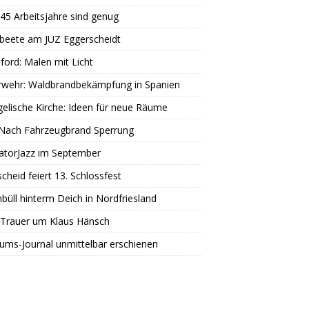
45 Arbeitsjahre sind genug
beete am JUZ Eggerscheidt
ord: Malen mit Licht
rwehr: Waldbrandbekämpfung in Spanien
elische Kirche: Ideen für neue Räume
 Nach Fahrzeugbrand Sperrung
atorJazz im September
scheid feiert 13. Schlossfest
büll hinterm Deich in Nordfriesland
 Trauer um Klaus Hänsch
äums-Journal unmittelbar erschienen