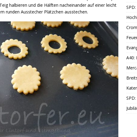
eig halbieren und die Hälften nacheinander auf einer leicht
SPD: 
dem runden Ausstecher Plätzchen ausstechen.
Hoch
Cromf
Feue
Evang
A40:
Merc
Breit
Katen
SPD:
Jubil