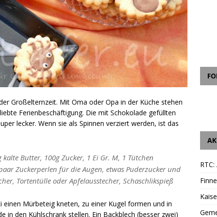
FO
n- oder Großelternzeit. Mit Oma oder Opa in der Küche stehen
iebte Ferienbeschäftigung. Die mit Schokolade gefüllten
uper lecker. Wenn sie als Spinnen verziert werden, ist das
AK
 kalte Butter, 100g Zucker, 1 Ei Gr. M, 1 Tütchen
RTC: 
n paar Zuckerperlen für die Augen, etwas Puderzucker und
Finne
cher, Tortentülle oder Apfelausstecher, Schaschlikspieß
Kais
Ei einen Mürbeteig kneten, zu einer Kugel formen und in
Geme
nde in den Kühlschrank stellen. Ein Backblech (besser zwei)