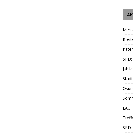
AK
Merc
Breit
Katen
SPD:
Jubil
Stadt
Ökum
Somm
LAUT
Treff
SPD: 