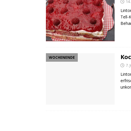
14.
Linto
Tell-
Beha
Koc
WOCHENENDE
7. 
Linto
erfri
unkom