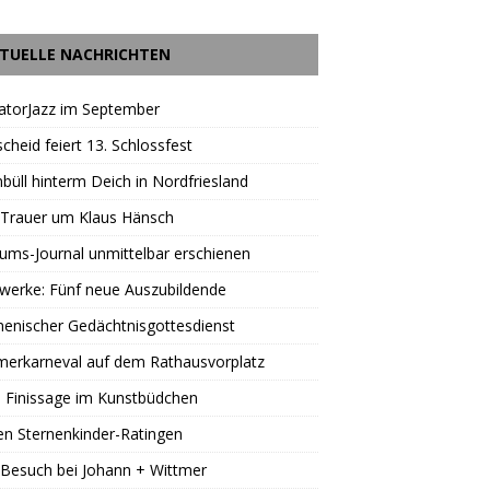
TUELLE NACHRICHTEN
atorJazz im September
scheid feiert 13. Schlossfest
büll hinterm Deich in Nordfriesland
 Trauer um Klaus Hänsch
äums-Journal unmittelbar erschienen
werke: Fünf neue Auszubildende
enischer Gedächtnisgottesdienst
erkarneval auf dem Rathausvorplatz
 Finissage im Kunstbüdchen
en Sternenkinder-Ratingen
Besuch bei Johann + Wittmer