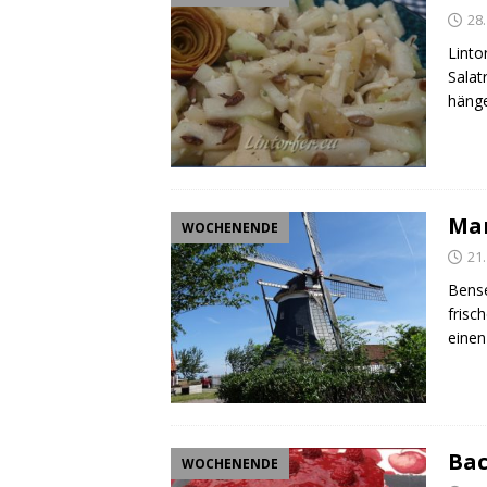
28.
Linto
Salat
hänge
Man
WOCHENENDE
21.
Bense
frisc
einen
Bac
WOCHENENDE