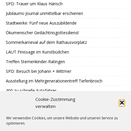
SPD: Trauer um Klaus Hänsch
Jubiläums-Journal unmittelbar erschienen
Stadtwerke: Fünf neue Auszubildende
Ökumenischer Gedächtnisgottesdienst
Sommerkarneval auf dem Rathausvorplatz
LAUT Finissage im Kunstbüdchen
Treffen Sternenkinder-Ratingen
SPD: Besuch bei Johann + Wittmer
Ausstellung im Mehrgenerationentreff Tiefenbroich
400 zu schnelle Autofahrer
Cookie-Zustimmung
DRK: Blutspende in Ratingen
verwalten
Sommer auf Eis legen
Wir verwenden Cookies, um unsere Website und unseren Service zu
Industriegeschichte hautnah erleben
optimieren.
Comedy-Abend: Benni Stark auf Sommerbühne