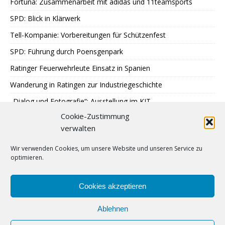
Fortuna: Zusammenarbeit mit adidas und 11teamsports
SPD: Blick in Klärwerk
Tell-Kompanie: Vorbereitungen für Schützenfest
SPD: Führung durch Poensgenpark
Ratinger Feuerwehrleute Einsatz in Spanien
Wanderung in Ratingen zur Industriegeschichte
„Dialog und Fotografie“: Ausstellung im KIT
Cookie-Zustimmung
Sondereinsatz der Polizei in Ratingen
verwalten
Erstes Urteil gegen Betrügerbande
Wir verwenden Cookies, um unsere Website und unseren Service zu
Möschesonntag: Bruderschaft beginnt Schützenfest
optimieren.
RTC: Alt-Traktorentreffen und Museumsfest
Finne Patrik Jääskeläinen stürmt für Ice Aliens
Cookies akzeptieren
Ablehnen