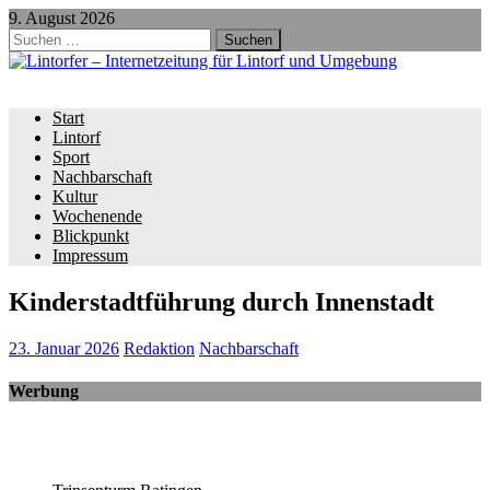
9. August 2026
Suchen
nach:
Start
Lintorf
Sport
Nachbarschaft
Kultur
Wochenende
Blickpunkt
Impressum
Kinderstadtführung durch Innenstadt
23. Januar 2026
Redaktion
Nachbarschaft
Werbung