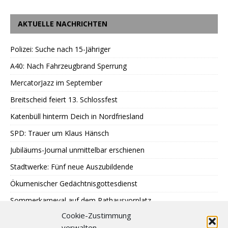
AKTUELLE NACHRICHTEN
Polizei: Suche nach 15-Jähriger
A40: Nach Fahrzeugbrand Sperrung
MercatorJazz im September
Breitscheid feiert 13. Schlossfest
Katenbüll hinterm Deich in Nordfriesland
SPD: Trauer um Klaus Hänsch
Jubiläums-Journal unmittelbar erschienen
Stadtwerke: Fünf neue Auszubildende
Ökumenischer Gedächtnisgottesdienst
Sommerkarneval auf dem Rathausvorplatz
Cookie-Zustimmung
LAUT Finissage im Kunstbüdchen
verwalten