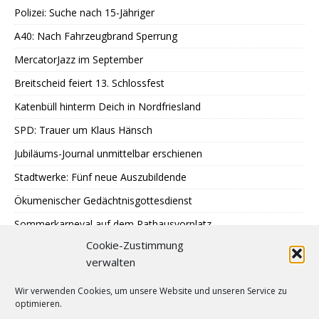
Polizei: Suche nach 15-Jähriger
A40: Nach Fahrzeugbrand Sperrung
MercatorJazz im September
Breitscheid feiert 13. Schlossfest
Katenbüll hinterm Deich in Nordfriesland
SPD: Trauer um Klaus Hänsch
Jubiläums-Journal unmittelbar erschienen
Stadtwerke: Fünf neue Auszubildende
Ökumenischer Gedächtnisgottesdienst
Sommerkarneval auf dem Rathausvorplatz
Cookie-Zustimmung
LAUT Finissage im Kunstbüdchen
verwalten
Treffen Sternenkinder-Ratingen
Wir verwenden Cookies, um unsere Website und unseren Service zu
SPD: Besuch bei Johann + Wittmer
optimieren.
Ausstellung im Mehrgenerationentreff Tiefenbroich