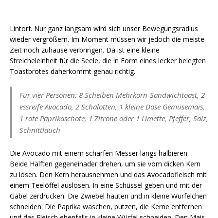
Lintorf. Nur ganz langsam wird sich unser Bewegungsradius
wieder vergrößern. Im Moment müssen wir jedoch die meiste
Zeit noch zuhause verbringen. Da ist eine kleine
Streicheleinheit für die Seele, die in Form eines lecker belegten
Toastbrotes daherkommt genau richtig.
Für vier Personen: 8 Scheiben Mehrkorn-Sandwichtoast, 2
essreife Avocado, 2 Schalotten, 1 kleine Dose Gemüsemais,
1 rote Paprikaschote, 1 Zitrone oder 1 Limette, Pfeffer, Salz,
Schnittlauch
Die Avocado mit einem scharfen Messer längs halbieren.
Beide Hälften gegeneinader drehen, um sie vom dicken Kern
zu lösen. Den Kern herausnehmen und das Avocadofleisch mit
einem Teelöffel auslösen. In eine Schüssel geben und mit der
Gabel zerdrücken. Die Zwiebel häuten und in kleine Würfelchen
schneiden. Die Paprika waschen, putzen, die Kerne entfernen
und das Fleisch ebenfalls in kleine Würfel schneiden. Den Mais