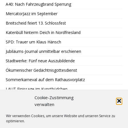
A40: Nach Fahrzeugbrand Sperrung
MercatorJazz im September
Breitscheid feiert 13. Schlossfest
Katenbüll hinterm Deich in Nordfriesland
SPD: Trauer um Klaus Hänsch
Jubiläums-Journal unmittelbar erschienen
Stadtwerke: Fünf neue Auszubildende
Ökumenischer Gedächtnisgottesdienst
Sommerkarneval auf dem Rathausvorplatz
LAUT Finissage im Kunstbüdchen
Cookie-Zustimmung
Treffen Sternenkinder-Ratingen
verwalten
SPD: Besuch bei Johann + Wittmer
Wir verwenden Cookies, um unsere Website und unseren Service zu
Ausstellung im Mehrgenerationentreff Tiefenbroich
optimieren.
400 zu schnelle Autofahrer