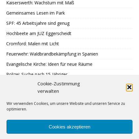
Kaiserswerth: Wachstum mit Maß
Gemeinsames Lesen im Park
SPF: 45 Arbeitsjahre sind genug
Hochbeete am JUZ Eggerscheidt
Cromford: Malen mit Licht
Feuerwehr: Waldbrandbekämpfung in Spanien
Evangelische Kirche: Ideen für neue Räume
Polizei: Suche nach 15-Jähriger
Cookie-Zustimmung
A40: Nach Fahrzeugbrand Sperrung
verwalten
MercatorJazz im September
Wir verwenden Cookies, um unsere Website und unseren Service zu
Breitscheid feiert 13. Schlossfest
optimieren.
Katenbüll hinterm Deich in Nordfriesland
SPD: Trauer um Klaus Hänsch
Cookies akzeptieren