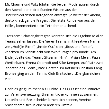
Mit Charme und Witz führten die beiden Moderatoren durch
den Abend, der in drei Runden Wissen aus den
unterschiedlichsten Kategorien abfragte: Je weiter der Abend,
desto knackiger die Fragen. „Die letzte Runde war aus der
Hölle“, kommentierte ein Teilnehmer lachend.
Trotzdem Schwierigkeitsgrad konnten sich die Ergebnisse aller
Teams sehen lassen: Die Vierer-Teams, mit kreativen Namen
wie „Ho(h)le Birne“, „Inside Out“ oder „Ross und Reiter“,
knackten im Schnitt acht von zwölf Fragen pro Runde. Am
Ende jubelte das Team „Glitzer im Hirn“ – Vivian Meier, Paula
Werthebach, Emma Oberhoff und Silke Kemper. Auf Platz zwei
landeten das Team „Rate Horste“ um Ratsherr Christian Lang.
Bronze ging an den Tennis-Club Breitscheid „Die glorreichen
Vier“.
Doch es ging um mehr als Punkte. Das Quiz ist eine Initiative
zur Vereinsvernetzung: Ehrenamtliche kommen zusammen,
Lintorfer und Breitscheider lernen sich kennen, Vereine
präsentieren sich in einem anderen Umfeld.