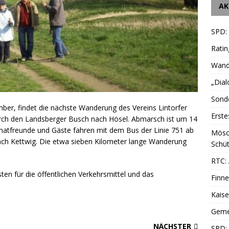
AK
SPD:
Ratin
Wande
„Dial
Sonde
er, findet die nächste Wanderung des Vereins Lintorfer
Erste
urch den Landsberger Busch nach Hösel. Abmarsch ist um 14
atfreunde und Gäste fahren mit dem Bus der Linie 751 ab
Mösc
nach Kettwig. Die etwa sieben Kilometer lange Wanderung
Schüt
RTC: 
sten für die öffentlichen Verkehrsmittel und das
Finne
Kais
Geme
NÄCHSTER
SPD: 