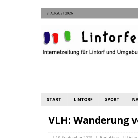
8. AUGUST 2026
START
LINTORF
SPORT
NA
VLH: Wanderung v
18. September 2023
Redaktion
Lintor