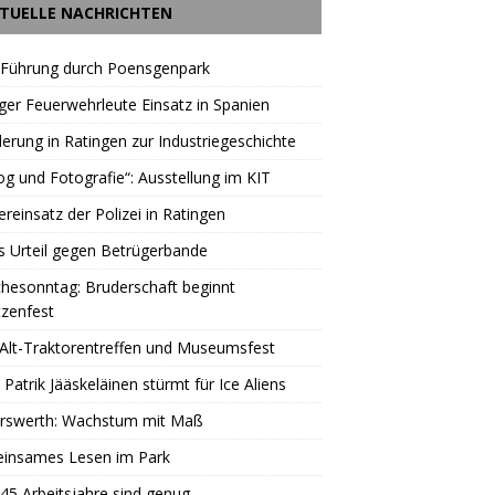
TUELLE NACHRICHTEN
 Führung durch Poensgenpark
ger Feuerwehrleute Einsatz in Spanien
rung in Ratingen zur Industriegeschichte
og und Fotografie“: Ausstellung im KIT
reinsatz der Polizei in Ratingen
s Urteil gegen Betrügerbande
hesonntag: Bruderschaft beginnt
zenfest
Alt-Traktorentreffen und Museumsfest
 Patrik Jääskeläinen stürmt für Ice Aliens
erswerth: Wachstum mit Maß
insames Lesen im Park
45 Arbeitsjahre sind genug