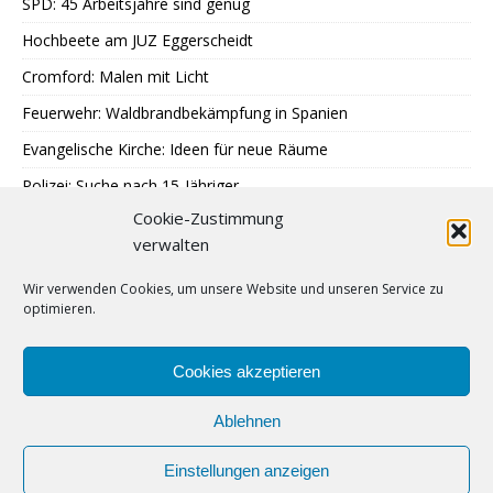
SPD: 45 Arbeitsjahre sind genug
Hochbeete am JUZ Eggerscheidt
Cromford: Malen mit Licht
Feuerwehr: Waldbrandbekämpfung in Spanien
Evangelische Kirche: Ideen für neue Räume
Polizei: Suche nach 15-Jähriger
Cookie-Zustimmung
A40: Nach Fahrzeugbrand Sperrung
verwalten
MercatorJazz im September
Wir verwenden Cookies, um unsere Website und unseren Service zu
Breitscheid feiert 13. Schlossfest
optimieren.
Katenbüll hinterm Deich in Nordfriesland
SPD: Trauer um Klaus Hänsch
Cookies akzeptieren
Ablehnen
Einstellungen anzeigen