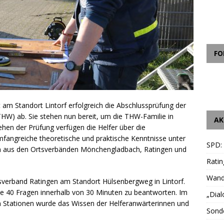
FO
zt am Standort Lintorf erfolgreich die Abschlussprüfung der
HW) ab. Sie stehen nun bereit, um die THW-Familie in
AK
hen der Prüfung verfügen die Helfer über die
umfangreiche theoretische und praktische Kenntnisse unter
SPD:
n aus den Ortsverbänden Mönchengladbach, Ratingen und
Ratin
Wande
sverband Ratingen am Standort Hülsenbergweg in Lintorf.
fte 40 Fragen innerhalb von 30 Minuten zu beantworten. Im
„Dial
en Stationen wurde das Wissen der Helferanwärterinnen und
Sonde