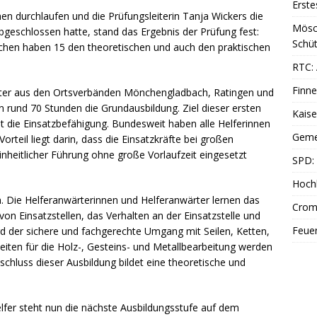
Erste
en durchlaufen und die Prüfungsleiterin Tanja Wickers die
Mösc
geschlossen hatte, stand das Ergebnis der Prüfung fest:
Schüt
chen haben 15 den theoretischen und auch den praktischen
RTC: 
Finne
rter aus den Ortsverbänden Mönchengladbach, Ratingen und
in rund 70 Stunden die Grundausbildung. Ziel dieser ersten
Kais
t die Einsatzbefähigung. Bundesweit haben alle Helferinnen
Geme
Vorteil liegt darin, dass die Einsatzkräfte bei großen
inheitlicher Führung ohne große Vorlaufzeit eingesetzt
SPD: 
Hoch
. Die Helferanwärterinnen und Helferanwärter lernen das
Cromf
n Einsatzstellen, das Verhalten an der Einsatzstelle und
Feue
d der sichere und fachgerechte Umgang mit Seilen, Ketten,
eiten für die Holz-, Gesteins- und Metallbearbeitung werden
schluss dieser Ausbildung bildet eine theoretische und
elfer steht nun die nächste Ausbildungsstufe auf dem