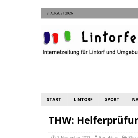
8. AUGUST 2026
START
LINTORF
SPORT
NA
THW: Helferprüfun
7. November 2022
Redaktion
Blick