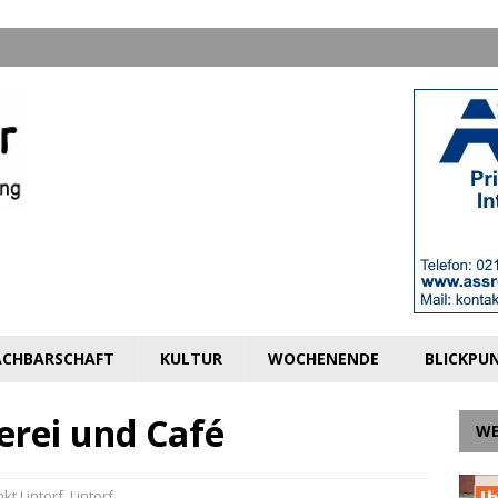
CHBARSCHAFT
KULTUR
WOCHENENDE
BLICKPU
erei und Café
W
kt Lintorf
,
Lintorf