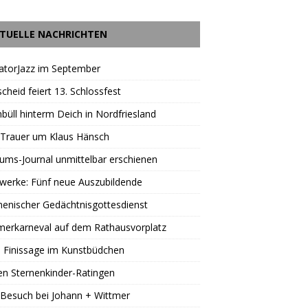
TUELLE NACHRICHTEN
atorJazz im September
scheid feiert 13. Schlossfest
büll hinterm Deich in Nordfriesland
 Trauer um Klaus Hänsch
äums-Journal unmittelbar erschienen
werke: Fünf neue Auszubildende
enischer Gedächtnisgottesdienst
erkarneval auf dem Rathausvorplatz
 Finissage im Kunstbüdchen
en Sternenkinder-Ratingen
Besuch bei Johann + Wittmer