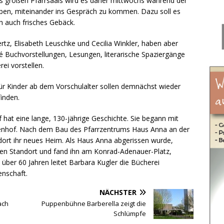
s großen Pfarrsaals wird es daher mittwochs während der
eben, miteinander ins Gespräch zu kommen. Dazu soll es
h auch frisches Gebäck.
ertz, Elisabeth Leuschke und Cecilia Winkler, haben aber
é Buchvorstellungen, Lesungen, literarische Spaziergänge
ei vorstellen.
für Kinder ab dem Vorschulalter sollen demnächst wieder
inden.
rf hat eine lange, 130-jährige Geschichte. Sie begann mit
nhof. Nach dem Bau des Pfarrzentrums Haus Anna an der
rt ihr neues Heim. Als Haus Anna abgerissen wurde,
uen Standort und fand ihn am Konrad-Adenauer-Platz,
über 60 Jahren leitet Barbara Kugler die Bücherei
enschaft.
NÄCHSTER
ach
Puppenbühne Barberella zeigt die
Schlümpfe