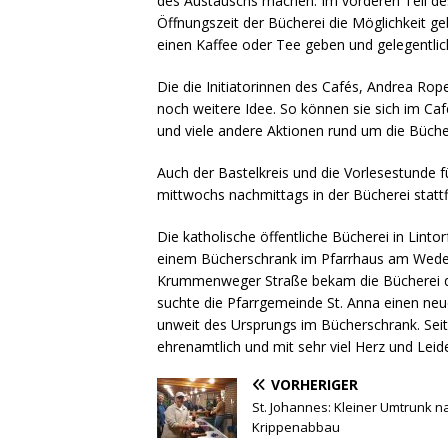
des Austauschs machen. Im vorderen Teil de
Öffnungszeit der Bücherei die Möglichkeit g
einen Kaffee oder Tee geben und gelegentlic
Die die Initiatorinnen des Cafés, Andrea Rop
noch weitere Idee. So können sie sich im Caf
und viele andere Aktionen rund um die Bücher
Auch der Bastelkreis und die Vorlesestunde 
mittwochs nachmittags in der Bücherei stattf
Die katholische öffentliche Bücherei in Linto
einem Bücherschrank im Pfarrhaus am Wede
Krummenweger Straße bekam die Bücherei do
suchte die Pfarrgemeinde St. Anna einen ne
unweit des Ursprungs im Bücherschrank. Seit 
ehrenamtlich und mit sehr viel Herz und Leid
VORHERIGER
St. Johannes: Kleiner Umtrunk n
Krippenabbau