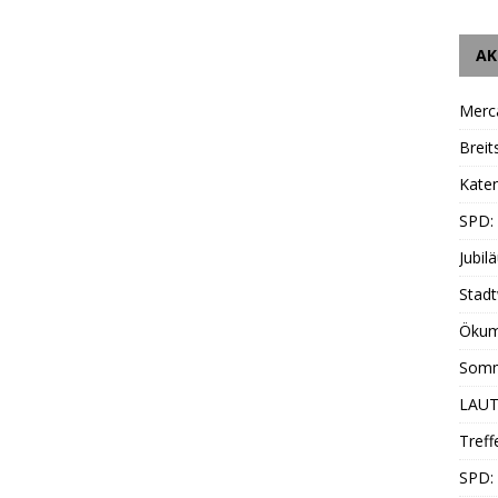
AK
Merc
Breit
Katen
SPD:
Jubil
Stadt
Ökum
Somm
LAUT
Treff
SPD: 