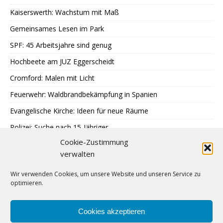
Kaiserswerth: Wachstum mit Maß
Gemeinsames Lesen im Park
SPF: 45 Arbeitsjahre sind genug
Hochbeete am JUZ Eggerscheidt
Cromford: Malen mit Licht
Feuerwehr: Waldbrandbekämpfung in Spanien
Evangelische Kirche: Ideen für neue Räume
Polizei: Suche nach 15-Jähriger
Cookie-Zustimmung
A40: Nach Fahrzeugbrand Sperrung
verwalten
MercatorJazz im September
Wir verwenden Cookies, um unsere Website und unseren Service zu
Breitscheid feiert 13. Schlossfest
optimieren.
Katenbüll hinterm Deich in Nordfriesland
SPD: Trauer um Klaus Hänsch
Cookies akzeptieren