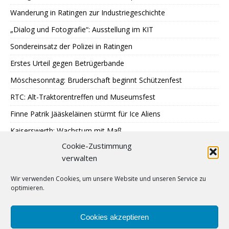
Wanderung in Ratingen zur Industriegeschichte
„Dialog und Fotografie“: Ausstellung im KIT
Sondereinsatz der Polizei in Ratingen
Erstes Urteil gegen Betrügerbande
Möschesonntag: Bruderschaft beginnt Schützenfest
RTC: Alt-Traktorentreffen und Museumsfest
Finne Patrik Jääskeläinen stürmt für Ice Aliens
Kaiserswerth: Wachstum mit Maß
Cookie-Zustimmung
Gemeinsames Lesen im Park
verwalten
SPD: 45 Arbeitsjahre sind genug
Wir verwenden Cookies, um unsere Website und unseren Service zu
Hochbeete am JUZ Eggerscheidt
optimieren.
Cromford: Malen mit Licht
Feuerwehr: Waldbrandbekämpfung in Spanien
Cookies akzeptieren