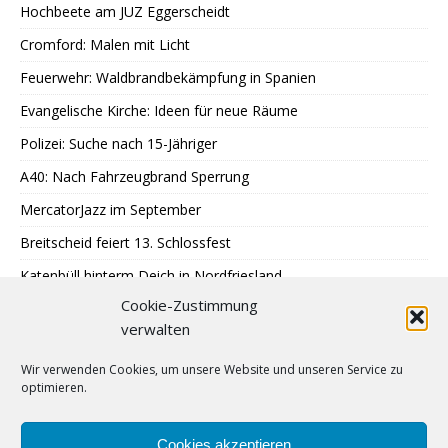
Hochbeete am JUZ Eggerscheidt
Cromford: Malen mit Licht
Feuerwehr: Waldbrandbekämpfung in Spanien
Evangelische Kirche: Ideen für neue Räume
Polizei: Suche nach 15-Jähriger
A40: Nach Fahrzeugbrand Sperrung
MercatorJazz im September
Breitscheid feiert 13. Schlossfest
Katenbüll hinterm Deich in Nordfriesland
Cookie-Zustimmung
SPD: Trauer um Klaus Hänsch
verwalten
Jubiläums-Journal unmittelbar erschienen
Wir verwenden Cookies, um unsere Website und unseren Service zu
Stadtwerke: Fünf neue Auszubildende
optimieren.
Ökumenischer Gedächtnisgottesdienst
Sommerkarneval auf dem Rathausvorplatz
Cookies akzeptieren