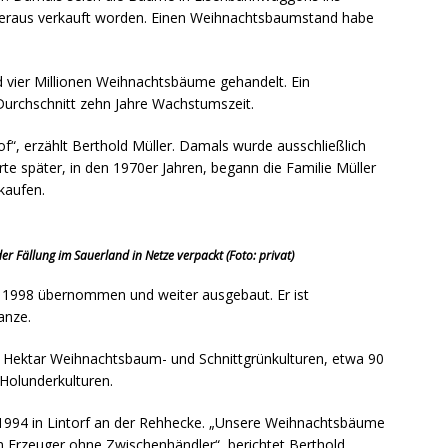
eraus verkauft worden. Einen Weihnachtsbaumstand habe
d vier Millionen Weihnachtsbäume gehandelt. Ein
rchschnitt zehn Jahre Wachstumszeit.
f“, erzählt Berthold Müller. Damals wurde ausschließlich
rte später, in den 1970er Jahren, begann die Familie Müller
kaufen.
 Fällung im Sauerland in Netze verpackt (Foto: privat)
r 1998 übernommen und weiter ausgebaut. Er ist
anze.
0 Hektar Weihnachtsbaum- und Schnittgrünkulturen, etwa 90
Holunderkulturen.
1994 in Lintorf an der Rehhecke. „Unsere Weihnachtsbäume
m Erzeuger ohne Zwischenhändler“, berichtet Berthold