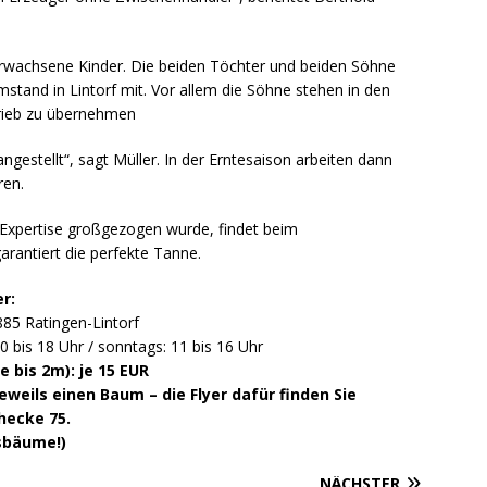
 erwachsene Kinder. Die beiden Töchter und beiden Söhne
tand in Lintorf mit. Vor allem die Söhne stehen in den
trieb zu übernehmen
angestellt“, sagt Müller. In der Erntesaison arbeiten dann
ren.
Expertise großgezogen wurde, findet beim
rantiert die perfekte Tanne.
r:
85 Ratingen-Lintorf
0 bis 18 Uhr / sonntags: 11 bis 16 Uhr
bis 2m): je 15 EUR
jeweils einen Baum – die Flyer dafür finden Sie
hecke 75.
nsbäume!)
NÄCHSTER