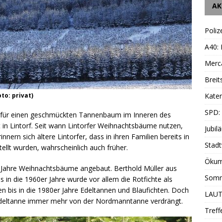
AK
Poliz
A40:
Merc
Breit
Katen
to: privat)
SPD:
e für einen geschmückten Tannenbaum im Inneren des
in Lintorf. Seit wann Lintorfer Weihnachtsbäume nutzen,
Jubil
nnern sich ältere Lintorfer, dass in ihren Familien bereits in
Stadt
llt wurden, wahrscheinlich auch früher.
Ökum
 Jahre Weihnachtsbäume angebaut. Berthold Müller aus
Somm
s in die 1960er Jahre wurde vor allem die Rotfichte als
is in die 1980er Jahre Edeltannen und Blaufichten. Doch
LAUT
 Edeltanne immer mehr von der Nordmanntanne verdrängt.
Treff