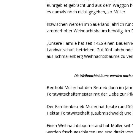
Ruhrgebiet gebracht und aus dem Waggon h
es damals noch nicht gegeben, so Müller.
Inzwischen werden im Sauerland jährlich run
zimmerhoher Weihnachtsbaum benötigt im Du
„Unsere Familie hat seit 1426 einen Bauernho
Landwirtschaft betrieben. Gut fünf Jahrhunde
aus Schmallenberg Weihnachtsbäume zu ver
Die Weihnachtsbäume werden nach der
Berthold Müller hat den Betrieb dann im Jah
Forstwirtschaftsmeister mit der Liebe zur Pfl
Der Familienbetrieb Müller hat heute rund 5
Hektar Forstwirtschaft (Laubmischwald) und 
Einen Weihnachtsbaumstand hat Müller seit 
werden frisch geschlagen und sind direkt vo