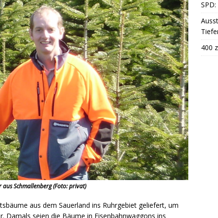
SPD: 
Ausst
Tiefe
400 z
 aus Schmallenberg (Foto: privat)
sbäume aus dem Sauerland ins Ruhrgebiet geliefert, um
ller. Damals seien die Bäume in Eisenbahnwaggons ins