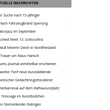
TUELLE NACHRICHTEN
ei: Suche nach 15-Jähriger
 Nach Fahrzeugbrand Sperrung
atorJazz im September
scheid feiert 13. Schlossfest
büll hinterm Deich in Nordfriesland
 Trauer um Klaus Hänsch
äums-Journal unmittelbar erschienen
werke: Fünf neue Auszubildende
enischer Gedächtnisgottesdienst
erkarneval auf dem Rathausvorplatz
 Finissage im Kunstbüdchen
en Sternenkinder-Ratingen