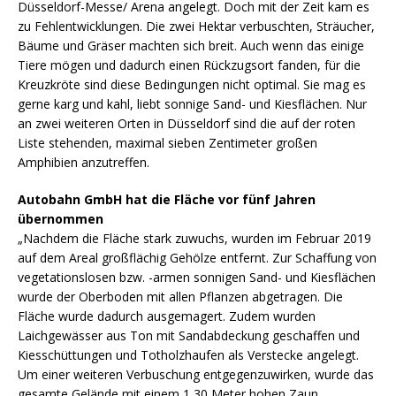
Düsseldorf-Messe/ Arena angelegt. Doch mit der Zeit kam es
zu Fehlentwicklungen. Die zwei Hektar verbuschten, Sträucher,
Bäume und Gräser machten sich breit. Auch wenn das einige
Tiere mögen und dadurch einen Rückzugsort fanden, für die
Kreuzkröte sind diese Bedingungen nicht optimal. Sie mag es
gerne karg und kahl, liebt sonnige Sand- und Kiesflächen. Nur
an zwei weiteren Orten in Düsseldorf sind die auf der roten
Liste stehenden, maximal sieben Zentimeter großen
Amphibien anzutreffen.
Autobahn GmbH hat die Fläche vor fünf Jahren
übernommen
„Nachdem die Fläche stark zuwuchs, wurden im Februar 2019
auf dem Areal großflächig Gehölze entfernt. Zur Schaffung von
vegetationslosen bzw. -armen sonnigen Sand- und Kiesflächen
wurde der Oberboden mit allen Pflanzen abgetragen. Die
Fläche wurde dadurch ausgemagert. Zudem wurden
Laichgewässer aus Ton mit Sandabdeckung geschaffen und
Kiesschüttungen und Totholzhaufen als Verstecke angelegt.
Um einer weiteren Verbuschung entgegenzuwirken, wurde das
gesamte Gelände mit einem 1,30 Meter hohen Zaun