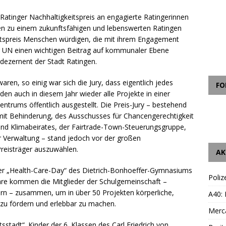
Ratinger Nachhaltigkeitspreis an engagierte Ratingerinnen
ten zu einem zukunftsfähigen und lebenswerten Ratingen
eitspreis Menschen würdigen, die mit ihrem Engagement
er UN einen wichtigen Beitrag auf kommunaler Ebene
dezernent der Stadt Ratingen.
waren, so einig war sich die Jury, dass eigentlich jedes
FO
den auch in diesem Jahr wieder alle Projekte in einer
trums öffentlich ausgestellt. Die Preis-Jury – bestehend
mit Behinderung, des Ausschusses für Chancengerechtigkeit
 und Klimabeirates, der Fairtrade-Town-Steuerungsgruppe,
 Verwaltung – stand jedoch vor der großen
Preisträger auszuwählen.
AK
 der „Health-Care-Day“ des Dietrich-Bonhoeffer-Gymnasiums
Poliz
ahre kommen die Mitglieder der Schulgemeinschaft –
tern – zusammen, um in über 50 Projekten körperliche,
A40:
 zu fördern und erlebbar zu machen.
Merc
sstadt“. Kinder der 6. Klassen des Carl Friedrich von