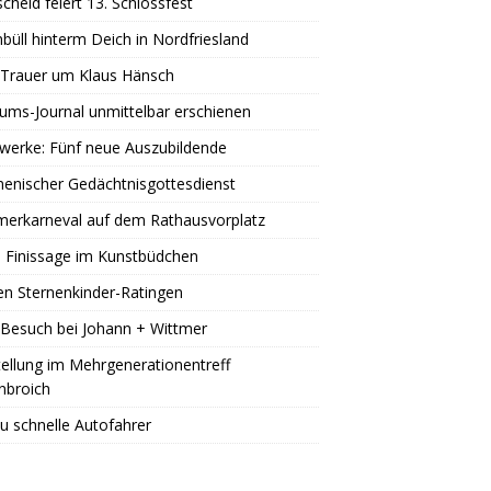
scheid feiert 13. Schlossfest
büll hinterm Deich in Nordfriesland
 Trauer um Klaus Hänsch
äums-Journal unmittelbar erschienen
werke: Fünf neue Auszubildende
enischer Gedächtnisgottesdienst
erkarneval auf dem Rathausvorplatz
 Finissage im Kunstbüdchen
en Sternenkinder-Ratingen
Besuch bei Johann + Wittmer
ellung im Mehrgenerationentreff
nbroich
u schnelle Autofahrer