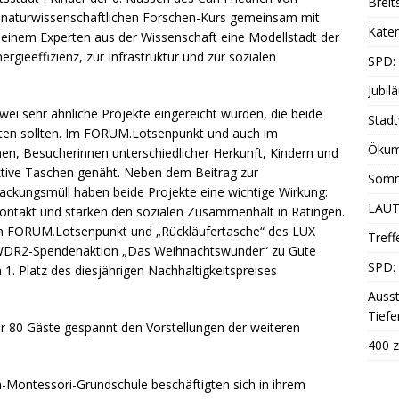
Breit
naturwissenschaftlichen Forschen-Kurs gemeinsam mit
Katen
 einem Experten aus der Wissenschaft eine Modellstadt der
rgieeffizienz, zur Infrastruktur und zur sozialen
SPD:
Jubil
wei sehr ähnliche Projekte eingereicht wurden, die beide
Stadt
alten sollten. Im FORUM.Lotsenpunkt und auch im
Ökum
n, Besucherinnen unterschiedlicher Herkunft, Kindern und
ktive Taschen genäht. Neben dem Beitrag zur
Somm
ackungsmüll haben beide Projekte eine wichtige Wirkung:
LAUT
Kontakt und stärken den sozialen Zusammenhalt in Ratingen.
em FORUM.Lotsenpunkt und „Rückläufertasche“ des LUX
Treff
n WDR2-Spendenaktion „Das Weihnachtswunder“ zu Gute
SPD: 
Platz des diesjährigen Nachhaltigkeitspreises
Ausst
Tiefe
er 80 Gäste gespannt den Vorstellungen der weiteren
400 z
ich-Montessori-Grundschule beschäftigten sich in ihrem