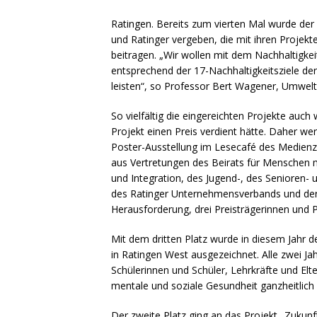
Ratingen. Bereits zum vierten Mal wurde der 
und Ratinger vergeben, die mit ihren Projek
beitragen. „Wir wollen mit dem Nachhaltigk
entsprechend der 17-Nachhaltigkeitsziele d
leisten“, so Professor Bert Wagener, Umwelt
So vielfältig die eingereichten Projekte auch 
Projekt einen Preis verdient hätte. Daher wer
Poster-Ausstellung im Lesecafé des Medienzen
aus Vertretungen des Beirats für Menschen 
und Integration, des Jugend-, des Senioren-
des Ratinger Unternehmensverbands und der
Herausforderung, drei Preisträgerinnen und 
Mit dem dritten Platz wurde in diesem Jahr
in Ratingen West ausgezeichnet. Alle zwei J
Schülerinnen und Schüler, Lehrkräfte und El
mentale und soziale Gesundheit ganzheitlich
Der zweite Platz ging an das Projekt „Zukunft