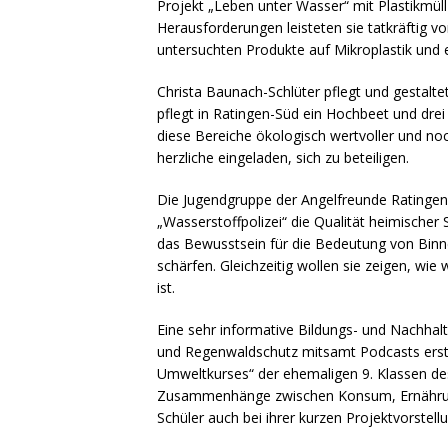
Projekt „Leben unter Wasser“ mit Plastikmüll
Herausforderungen leisteten sie tatkräftig v
untersuchten Produkte auf Mikroplastik und e
Christa Baunach-Schlüter pflegt und gestalt
pflegt in Ratingen-Süd ein Hochbeet und dr
diese Bereiche ökologisch wertvoller und no
herzliche eingeladen, sich zu beteiligen.
Die Jugendgruppe der Angelfreunde Ratingen e.
„Wasserstoffpolizei“ die Qualität heimischer S
das Bewusstsein für die Bedeutung von Bin
schärfen. Gleichzeitig wollen sie zeigen, wi
ist.
Eine sehr informative Bildungs- und Nachhal
und Regenwaldschutz mitsamt Podcasts erste
Umweltkurses“ der ehemaligen 9. Klassen de
Zusammenhänge zwischen Konsum, Ernährun
Schüler auch bei ihrer kurzen Projektvorstel