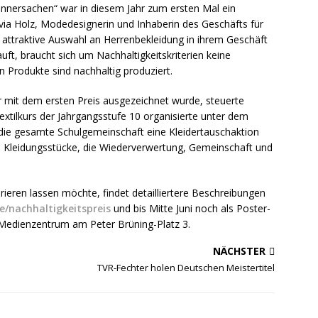
nersachen“ war in diesem Jahr zum ersten Mal ein
ivia Holz, Modedesignerin und Inhaberin des Geschäfts für
d attraktive Auswahl an Herrenbekleidung in ihrem Geschäft
uft, braucht sich um Nachhaltigkeitskriterien keine
Produkte sind nachhaltig produziert.
hr mit dem ersten Preis ausgezeichnet wurde, steuerte
extilkurs der Jahrgangsstufe 10 organisierte unter dem
die gesamte Schulgemeinschaft eine Kleidertauschaktion
n Kleidungsstücke, die Wiederverwertung, Gemeinschaft und
rieren lassen möchte, findet detailliertere Beschreibungen
e/nachhaltigkeitspreis
und bis Mitte Juni noch als Poster-
/Medienzentrum am Peter Brüning-Platz 3.
NÄCHSTER
TVR-Fechter holen Deutschen Meistertitel