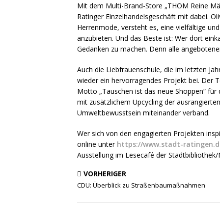
Mit dem Multi-Brand-Store „THOM Reine Män
Ratinger Einzelhandelsgeschäft mit dabei. Ol
Herrenmode, versteht es, eine vielfältige un
anzubieten. Und das Beste ist: Wer dort einka
Gedanken zu machen. Denn alle angebotenen 
Auch die Liebfrauenschule, die im letzten Ja
wieder ein hervorragendes Projekt bei. Der T
Motto „Tauschen ist das neue Shoppen“ für 
mit zusätzlichem Upcycling der ausrangierte
Umweltbewusstsein miteinander verband.
Wer sich von den engagierten Projekten inspi
online unter
https://www.stadt-ratingen.d
Ausstellung im Lesecafé der Stadtbibliothek
VORHERIGER
CDU: Überblick zu Straßenbaumaßnahmen