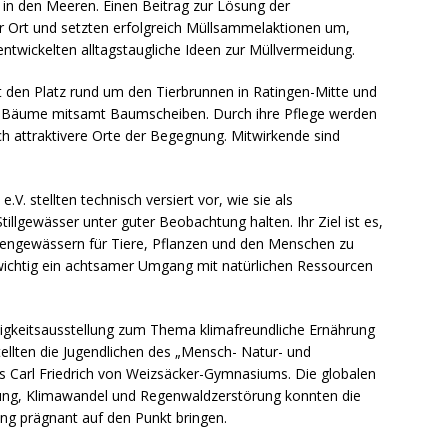
 in den Meeren. Einen Beitrag zur Lösung der
or Ort und setzten erfolgreich Müllsammelaktionen um,
ntwickelten alltagstaugliche Ideen zur Müllvermeidung.
et den Platz rund um den Tierbrunnen in Ratingen-Mitte und
ei Bäume mitsamt Baumscheiben. Durch ihre Pflege werden
ch attraktivere Orte der Begegnung. Mitwirkende sind
V. stellten technisch versiert vor, wie sie als
tillgewässer unter guter Beobachtung halten. Ihr Ziel ist es,
nengewässern für Tiere, Pflanzen und den Menschen zu
e wichtig ein achtsamer Umgang mit natürlichen Ressourcen
tigkeitsausstellung zum Thema klimafreundliche Ernährung
llten die Jugendlichen des „Mensch- Natur- und
s Carl Friedrich von Weizsäcker-Gymnasiums. Die globalen
g, Klimawandel und Regenwaldzerstörung konnten die
lung prägnant auf den Punkt bringen.