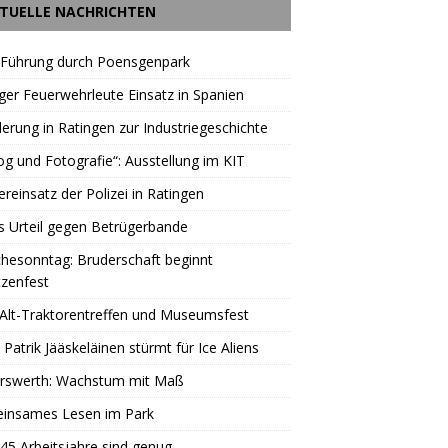
TUELLE NACHRICHTEN
 Führung durch Poensgenpark
ger Feuerwehrleute Einsatz in Spanien
rung in Ratingen zur Industriegeschichte
og und Fotografie“: Ausstellung im KIT
reinsatz der Polizei in Ratingen
s Urteil gegen Betrügerbande
hesonntag: Bruderschaft beginnt
zenfest
Alt-Traktorentreffen und Museumsfest
 Patrik Jääskeläinen stürmt für Ice Aliens
erswerth: Wachstum mit Maß
insames Lesen im Park
45 Arbeitsjahre sind genug