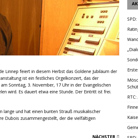
AK
SPD:
Ratin
Wande
„Dial
Sonde
Erste
de Linnep feiert in diesem Herbst das Goldene Jubiläum der
nstaltung ist ein festliches Orgelkonzert, das der
Mösc
am Sonntag, 3. November, 17 Uhr in der Evangelischen
Schüt
n wird. Es dauert etwa eine Stunde. Der Eintritt ist frei.
RTC: 
Finne
 lange und hat einen bunten Strauß musikalischer
Kais
e Dubois zusammengestellt, der die vielfältigen
Geme
NÄCHSTER
SPD: 