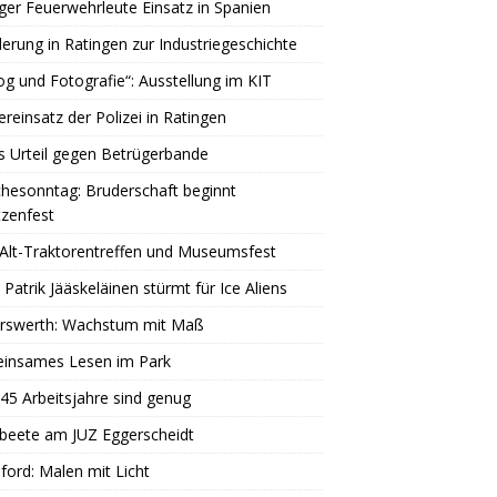
ger Feuerwehrleute Einsatz in Spanien
rung in Ratingen zur Industriegeschichte
og und Fotografie“: Ausstellung im KIT
reinsatz der Polizei in Ratingen
s Urteil gegen Betrügerbande
hesonntag: Bruderschaft beginnt
zenfest
Alt-Traktorentreffen und Museumsfest
 Patrik Jääskeläinen stürmt für Ice Aliens
erswerth: Wachstum mit Maß
insames Lesen im Park
45 Arbeitsjahre sind genug
beete am JUZ Eggerscheidt
ord: Malen mit Licht