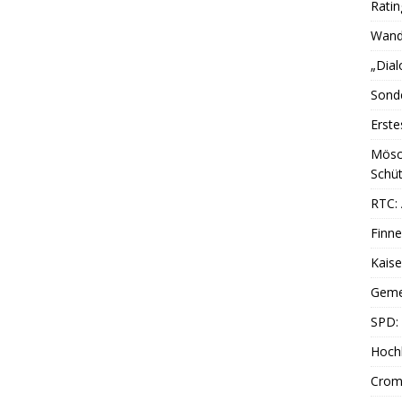
Ratin
Wande
„Dial
Sonde
Erste
Mösc
Schüt
RTC: 
Finne
Kais
Geme
SPD: 
Hoch
Cromf