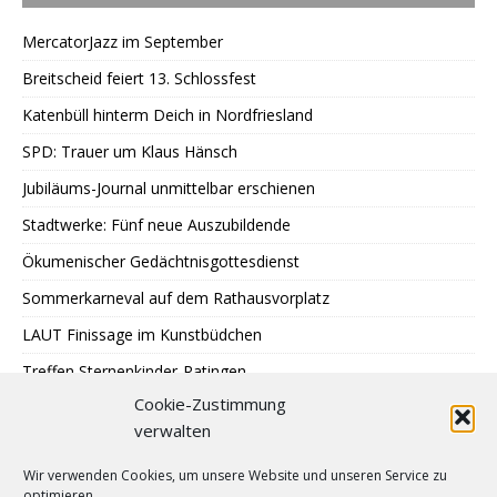
MercatorJazz im September
Breitscheid feiert 13. Schlossfest
Katenbüll hinterm Deich in Nordfriesland
SPD: Trauer um Klaus Hänsch
Jubiläums-Journal unmittelbar erschienen
Stadtwerke: Fünf neue Auszubildende
Ökumenischer Gedächtnisgottesdienst
Sommerkarneval auf dem Rathausvorplatz
LAUT Finissage im Kunstbüdchen
Treffen Sternenkinder-Ratingen
Cookie-Zustimmung
SPD: Besuch bei Johann + Wittmer
verwalten
Ausstellung im Mehrgenerationentreff Tiefenbroich
Wir verwenden Cookies, um unsere Website und unseren Service zu
400 zu schnelle Autofahrer
optimieren.