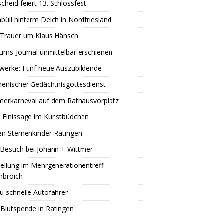
scheid feiert 13. Schlossfest
büll hinterm Deich in Nordfriesland
 Trauer um Klaus Hänsch
äums-Journal unmittelbar erschienen
werke: Fünf neue Auszubildende
enischer Gedächtnisgottesdienst
erkarneval auf dem Rathausvorplatz
 Finissage im Kunstbüdchen
en Sternenkinder-Ratingen
Besuch bei Johann + Wittmer
ellung im Mehrgenerationentreff
nbroich
u schnelle Autofahrer
Blutspende in Ratingen