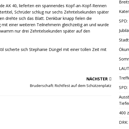
Breit
ide AK 40, lieferten ein spannendes Kopf-an-Kopf-Rennen
Katen
stertitel, Schrüder schlug nur sechs Zehntelsekunden später
en drehte sich das Blatt. Denkbar knapp fielen die
SPD:
 mit einer weiteren Teilnehmerin gleichzeitig an und wurde
Jubil
schwamm nur drei Zehntelsekunden später auf den
Stadt
il sicherte sich Stephanie Düngel mit einer tollen Zeit mit
Ökum
Somm
LAUT
Treff
NÄCHSTER
Bruderschaft: Richtfest auf dem Schützenplatz
SPD: 
Ausst
Tiefe
400 z
DRK: 