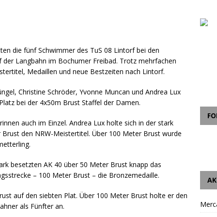
atten die fünf Schwimmer des TuS 08 Lintorf bei den
uf der Langbahn im Bochumer Freibad. Trotz mehrfachen
stertitel, Medaillen und neue Bestzeiten nach Lintorf.
üngel, Christine Schröder, Yvonne Muncan und Andrea Lux
Platz bei der 4x50m Brust Staffel der Damen.
FO
innen auch im Einzel. Andrea Lux holte sich in der stark
r Brust den NRW-Meistertitel. Über 100 Meter Brust wurde
etterling.
tark besetzten AK 40 über 50 Meter Brust knapp das
ingsstrecke – 100 Meter Brust – die Bronzemedaille.
AK
st auf den siebten Plat. Über 100 Meter Brust holte er den
Merc
ahner als Fünfter an.