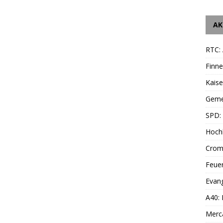
AK
RTC: 
Finne
Kais
Geme
SPD: 
Hoch
Cromf
Feue
Evang
A40:
Merc