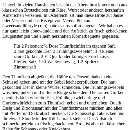
Lintorf. In vielen Haushalten besteht das Abendbrot immer noch aus
klassischen Brotscheiben mit Käse, Wurst oder anderen herzhaften
Aufstrichen versehen. In Österreich isst man diese Brote zur Jause
oder Vesper und das Rezept von Verena Pelikan
(sweetsandlifestyle.com) hatte es uns sofort angetan. Wir haben es
nur ganz leicht abgewandelt und den Aufstrich zu frisch gebackenen
Laugenstangen und einem herzhaften Körnerbaguette gegessen.
Für 2 Personen: ½ Dose Thunfischfilet im eigenen Saft,
2 hart gekochte Eier, 2 Frühlingszwiebeln*, 3-4 kleine,
saure Gurken, 2 El Quark oder körniger Frischkäse,
Pfeffer, Salz, 1 El Weißweinessig, 1-2 Spritzer
Zitronensaft
Den Thunfisch abgießen, die Hälfte des Doseninhalts in eine
Schüssel geben und mit der Gabel leicht zerpflücken. Die hart
gekochten Eier in kleine Würfel schneiden. Die Frühlingszwiebeln
waschen, putzen und in feine Ringe schneiden. Die sauren Gurken
ebenfalls klein würfeln. Eier, Frühlingszwiebelringe und
Gurkenwürfelchen zum Thunfisch geben und unterheben. Quark,
Essig und Zitronensaft mit der Thunfischmasse mischen und alles
mit Pfeffer und Salz abschmecken. Die Schüssel gut abdecken und
für etwa 1 Stunde in den Kühlschrank stellen. Der Aufstrich
schmeckt perfekt zu frisch gebackenem Brot, ist aber ein köstlicher
Belag für Schwarz- oder Knäckebrot.