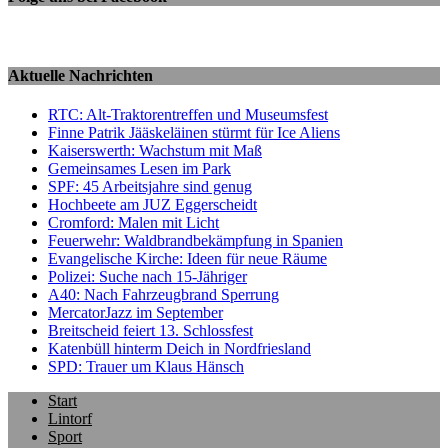
Aktuelle Nachrichten
RTC: Alt-Traktorentreffen und Museumsfest
Finne Patrik Jääskeläinen stürmt für Ice Aliens
Kaiserswerth: Wachstum mit Maß
Gemeinsames Lesen im Park
SPF: 45 Arbeitsjahre sind genug
Hochbeete am JUZ Eggerscheidt
Cromford: Malen mit Licht
Feuerwehr: Waldbrandbekämpfung in Spanien
Evangelische Kirche: Ideen für neue Räume
Polizei: Suche nach 15-Jähriger
A40: Nach Fahrzeugbrand Sperrung
MercatorJazz im September
Breitscheid feiert 13. Schlossfest
Katenbüll hinterm Deich in Nordfriesland
SPD: Trauer um Klaus Hänsch
Start
Lintorf
Sport