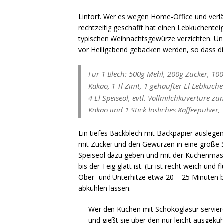
Lintorf. Wer es wegen Home-Office und verl
rechtzeitig geschafft hat einen Lebkuchent
typischen Weihnachtsgewürze verzichten. Un
vor Heiligabend gebacken werden, so dass d
Für 1 Blech: 500g Mehl, 200g Zucker, 100
Kakao, 1 Tl Zimt, 1 gehäufter El Lebkuch
4 El Speiseöl, evtl. Vollmilchkuvertüre z
Kakao und 1 Stick lösliches Kaffeepulver,
Ein tiefes Backblech mit Backpapier auslege
mit Zucker und den Gewürzen in eine große 
Speiseöl dazu geben und mit der Küchenmasc
bis der Teig glatt ist. (Er ist recht weich un
Ober- und Unterhitze etwa 20 – 25 Minuten 
abkühlen lassen.
Wer den Kuchen mit Schokoglasur servie
und gießt sie über den nur leicht ausgek