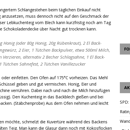
ängertem Schlangestehen beim täglichen Einkauf nicht
eig anzusetzen, muss dennoch nicht auf den Geschmack der
ser Lebkuchenteig vom Blech kann kurzfristig noch am Tag
ie Schokoladendecke über Nacht gut trocknen kann.
g Honig (oder 80g Honig, 20g Rübenkraut), 2 El Back-
FO
engewürz, 2 Eier, 1 Tütchen Backpulver, etwa 500ml Milch,
um Verzieren, alternativ 2 Becher Schlagsahne, 1 El Back-
 1 Tütchen Sahnefest, 2 Tütchen Vanillezucker
n oder einfetten. Den Ofen auf 175°C vorheizen. Das Mehl
Schüssel geben und gut vermischen. Honig, Eier und
AK
hine verrühren. Dabei nach und nach die Milch hinzufügen
d flüssig). Den Kuchenteig in das Backblech gießen und bei
SPD:
backen. (Stäbchenprobe) Aus dem Ofen nehmen und leicht
Ratin
Wande
ren möchte, schmelzt die Kuvertüre während des Backens
ühlten Teig. Man kann die Glasur dann noch mit Kokosflocken