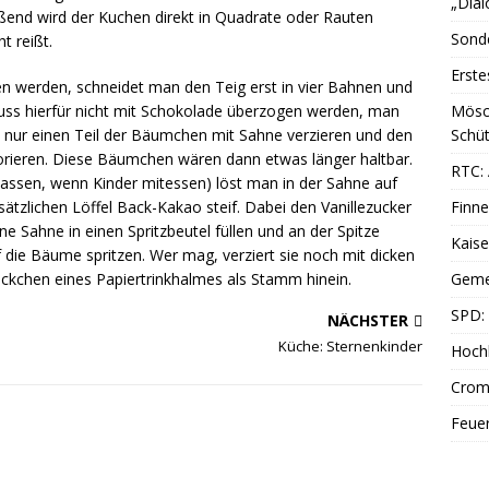
„Dial
eßend wird der Kuchen direkt in Quadrate oder Rauten
Sonde
t reißt.
Erste
n werden, schneidet man den Teig erst in vier Bahnen und
muss hierfür nicht mit Schokolade überzogen werden, man
Mösc
t nur einen Teil der Bäumchen mit Sahne verzieren und den
Schüt
ekorieren. Diese Bäumchen wären dann etwas länger haltbar.
RTC: 
assen, wenn Kinder mitessen) löst man in der Sahne auf
ätzlichen Löffel Back-Kakao steif. Dabei den Vanillezucker
Finne
e Sahne in einen Spritzbeutel füllen und an der Spitze
Kais
f die Bäume spritzen. Wer mag, verziert sie noch mit dicken
ückchen eines Papiertrinkhalmes als Stamm hinein.
Geme
SPD: 
NÄCHSTER
Küche: Sternenkinder
Hoch
Cromf
Feue