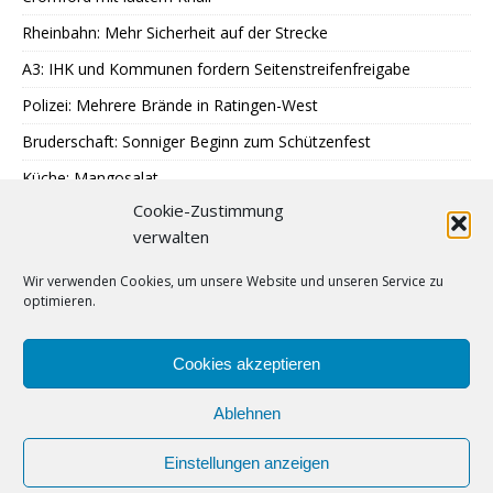
Rheinbahn: Mehr Sicherheit auf der Strecke
A3: IHK und Kommunen fordern Seitenstreifenfreigabe
Polizei: Mehrere Brände in Ratingen-West
Bruderschaft: Sonniger Beginn zum Schützenfest
Küche: Mangosalat
Cookie-Zustimmung
Tag der offenen Tür: WFB Werkstätten
verwalten
Essen: Neue Licht- und Farbgestaltung
Wir verwenden Cookies, um unsere Website und unseren Service zu
Fortuna: Zusammenarbeit mit adidas und 11teamsports
optimieren.
SPD: Blick in Klärwerk
Tell-Kompanie: Vorbereitungen für Schützenfest
Cookies akzeptieren
Ablehnen
Einstellungen anzeigen