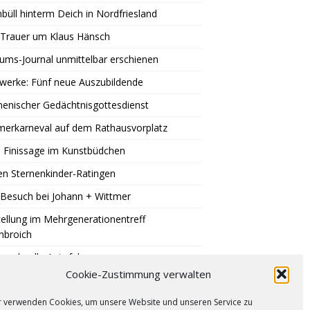
büll hinterm Deich in Nordfriesland
 Trauer um Klaus Hänsch
äums-Journal unmittelbar erschienen
werke: Fünf neue Auszubildende
enischer Gedächtnisgottesdienst
erkarneval auf dem Rathausvorplatz
 Finissage im Kunstbüdchen
en Sternenkinder-Ratingen
Besuch bei Johann + Wittmer
ellung im Mehrgenerationentreff
nbroich
u schnelle Autofahrer
Cookie-Zustimmung verwalten
Blutspende in Ratingen
r verwenden Cookies, um unsere Website und unseren Service zu