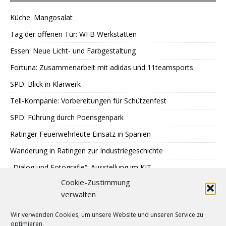
Küche: Mangosalat
Tag der offenen Tür: WFB Werkstätten
Essen: Neue Licht- und Farbgestaltung
Fortuna: Zusammenarbeit mit adidas und 11teamsports
SPD: Blick in Klärwerk
Tell-Kompanie: Vorbereitungen für Schützenfest
SPD: Führung durch Poensgenpark
Ratinger Feuerwehrleute Einsatz in Spanien
Wanderung in Ratingen zur Industriegeschichte
„Dialog und Fotografie“: Ausstellung im KIT
Cookie-Zustimmung
Sondereinsatz der Polizei in Ratingen
verwalten
Erstes Urteil gegen Betrügerbande
Wir verwenden Cookies, um unsere Website und unseren Service zu
Möschesonntag: Bruderschaft beginnt Schützenfest
optimieren.