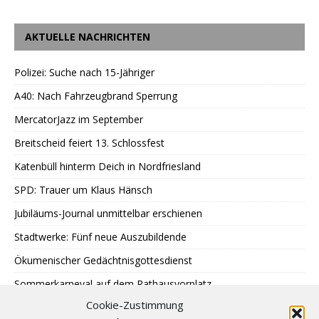
AKTUELLE NACHRICHTEN
Polizei: Suche nach 15-Jähriger
A40: Nach Fahrzeugbrand Sperrung
MercatorJazz im September
Breitscheid feiert 13. Schlossfest
Katenbüll hinterm Deich in Nordfriesland
SPD: Trauer um Klaus Hänsch
Jubiläums-Journal unmittelbar erschienen
Stadtwerke: Fünf neue Auszubildende
Ökumenischer Gedächtnisgottesdienst
Sommerkarneval auf dem Rathausvorplatz
Cookie-Zustimmung
LAUT Finissage im Kunstbüdchen