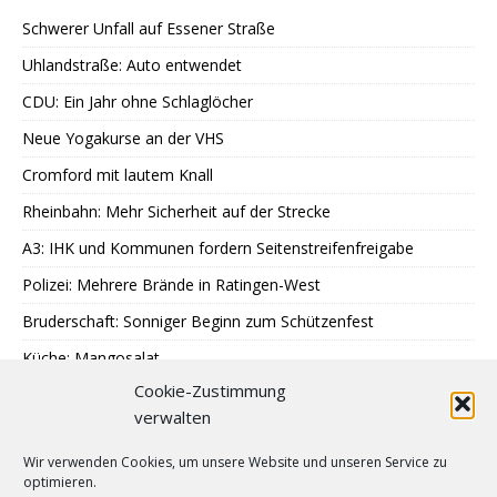
Schwerer Unfall auf Essener Straße
Uhlandstraße: Auto entwendet
CDU: Ein Jahr ohne Schlaglöcher
Neue Yogakurse an der VHS
Cromford mit lautem Knall
Rheinbahn: Mehr Sicherheit auf der Strecke
A3: IHK und Kommunen fordern Seitenstreifenfreigabe
Polizei: Mehrere Brände in Ratingen-West
Bruderschaft: Sonniger Beginn zum Schützenfest
Küche: Mangosalat
Cookie-Zustimmung
Tag der offenen Tür: WFB Werkstätten
verwalten
Essen: Neue Licht- und Farbgestaltung
Wir verwenden Cookies, um unsere Website und unseren Service zu
Fortuna: Zusammenarbeit mit adidas und 11teamsports
optimieren.