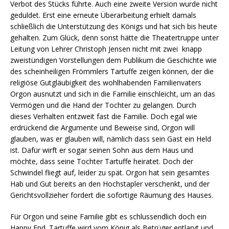
Verbot des Stücks führte. Auch eine zweite Version wurde nicht
geduldet. Erst eine erneute Überarbeitung erhielt damals
schließlich die Unterstützung des Königs und hat sich bis heute
gehalten. Zum Glück, denn sonst hätte die Theatertruppe unter
Leitung von Lehrer Christoph Jensen nicht mit zwei knapp
zweistündigen Vorstellungen dem Publikum die Geschichte wie
des scheinheiligen Frömmlers Tartuffe zeigen können, der die
religiöse Gutgläubigkeit des wohlhabenden Familienvaters
Orgon ausnutzt und sich in die Familie einschleicht, um an das
Vermögen und die Hand der Tochter zu gelangen. Durch
dieses Verhalten entzweit fast die Familie. Doch egal wie
erdrückend die Argumente und Beweise sind, Orgon will
glauben, was er glauben will, nämlich dass sein Gast ein Held
ist. Dafür wirft er sogar seinen Sohn aus dem Haus und
möchte, dass seine Tochter Tartuffe heiratet. Doch der
Schwindel fliegt auf, leider zu spät. Orgon hat sein gesamtes
Hab und Gut bereits an den Hochstapler verschenkt, und der
Gerichtsvollzieher fordert die sofortige Räumung des Hauses.
Für Orgon und seine Familie gibt es schlussendlich doch ein
Happy End. Tartuffe wird vom König als Betrüger entlarvt und