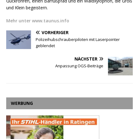
Guckröhren, einen Barfußpfad und ein Waldxylophon, die Groß
und Klein begeistern.
Mehr unter www.taunus.info
VORHERIGER
Polizeihubschrauberpiloten mit Laserpointer
geblendet
NÄCHSTER
Anpassung OGS-Beiträge
WERBUNG