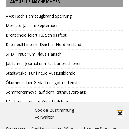
AKTUELLE NACHRICHTEN
A40: Nach Fahrzeugbrand Sperrung
MercatorJazz im September
Breitscheid feiert 13. Schlossfest
Katenbüll hinterm Deich in Nordfriesland
SPD: Trauer um Klaus Hänsch
Jubiläums-Journal unmittelbar erschienen
Stadtwerke: Fünf neue Auszubildende
Ökumenischer Gedächtnisgottesdienst
Sommerkarneval auf dem Rathausvorplatz
LAUT Finissage im Kunstbüdchen
Cookie-Zustimmung
Treffen Sternenkinder-Ratingen
verwalten
SPD: Besuch bei Johann + Wittmer
Wir verwenden Cookies, um unsere Website und unseren Service zu