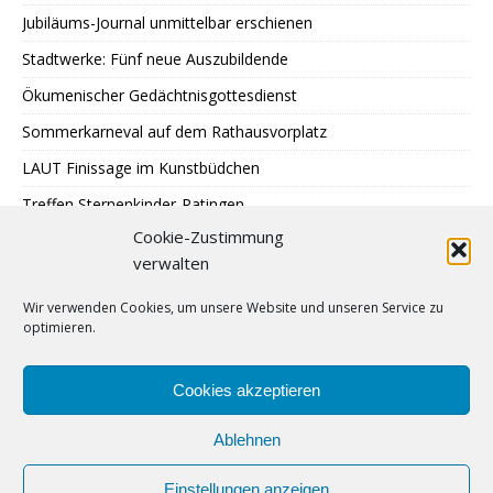
Jubiläums-Journal unmittelbar erschienen
Stadtwerke: Fünf neue Auszubildende
Ökumenischer Gedächtnisgottesdienst
Sommerkarneval auf dem Rathausvorplatz
LAUT Finissage im Kunstbüdchen
Treffen Sternenkinder-Ratingen
Cookie-Zustimmung
SPD: Besuch bei Johann + Wittmer
verwalten
Ausstellung im Mehrgenerationentreff Tiefenbroich
Wir verwenden Cookies, um unsere Website und unseren Service zu
400 zu schnelle Autofahrer
optimieren.
DRK: Blutspende in Ratingen
Sommer auf Eis legen
Cookies akzeptieren
Ablehnen
Einstellungen anzeigen