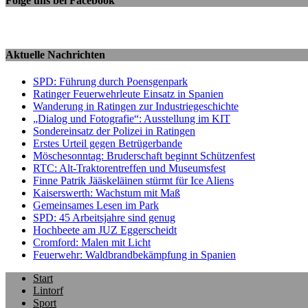
Folge uns bei Facebook
Aktuelle Nachrichten
SPD: Führung durch Poensgenpark
Ratinger Feuerwehrleute Einsatz in Spanien
Wanderung in Ratingen zur Industriegeschichte
„Dialog und Fotografie“: Ausstellung im KIT
Sondereinsatz der Polizei in Ratingen
Erstes Urteil gegen Betrügerbande
Möschesonntag: Bruderschaft beginnt Schützenfest
RTC: Alt-Traktorentreffen und Museumsfest
Finne Patrik Jääskeläinen stürmt für Ice Aliens
Kaiserswerth: Wachstum mit Maß
Gemeinsames Lesen im Park
SPD: 45 Arbeitsjahre sind genug
Hochbeete am JUZ Eggerscheidt
Cromford: Malen mit Licht
Feuerwehr: Waldbrandbekämpfung in Spanien
Start
Lintorf
Sport