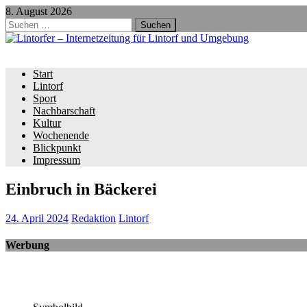
8. August 2026
Suchen
nach:
Start
Lintorf
Sport
Nachbarschaft
Kultur
Wochenende
Blickpunkt
Impressum
Einbruch in Bäckerei
24. April 2024
Redaktion
Lintorf
Werbung