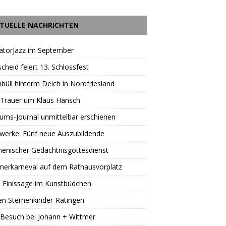
TUELLE NACHRICHTEN
atorJazz im September
scheid feiert 13. Schlossfest
büll hinterm Deich in Nordfriesland
 Trauer um Klaus Hänsch
äums-Journal unmittelbar erschienen
werke: Fünf neue Auszubildende
enischer Gedächtnisgottesdienst
erkarneval auf dem Rathausvorplatz
 Finissage im Kunstbüdchen
en Sternenkinder-Ratingen
Besuch bei Johann + Wittmer