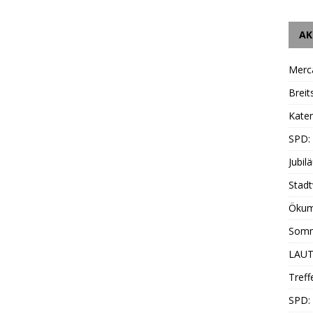
AK
Merc
Breit
Katen
SPD:
Jubil
Stadt
Ökum
Somm
LAUT
Treff
SPD: 