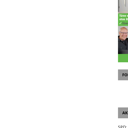
FO
AK
SPD: