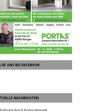
LGE UNS BEI FACEBOOK
TUELLE NACHRICHTEN
 Führung durch Poensgenpark