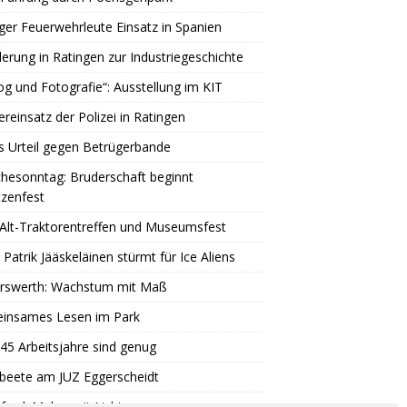
ger Feuerwehrleute Einsatz in Spanien
rung in Ratingen zur Industriegeschichte
og und Fotografie“: Ausstellung im KIT
reinsatz der Polizei in Ratingen
s Urteil gegen Betrügerbande
hesonntag: Bruderschaft beginnt
zenfest
Alt-Traktorentreffen und Museumsfest
 Patrik Jääskeläinen stürmt für Ice Aliens
erswerth: Wachstum mit Maß
insames Lesen im Park
45 Arbeitsjahre sind genug
beete am JUZ Eggerscheidt
ord: Malen mit Licht