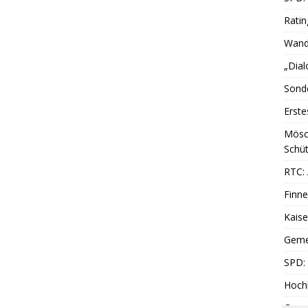
Ratin
Wande
„Dial
Sonde
Erste
Mösc
Schüt
RTC: 
Finne
Kais
Geme
SPD: 
Hoch
Cromf