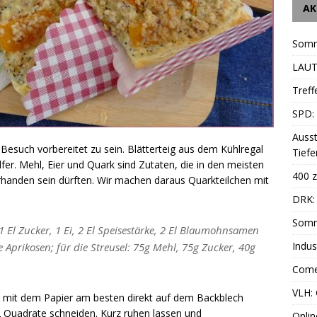
AK
Somm
LAUT
Treff
SPD: 
Ausst
 Besuch vorbereitet zu sein. Blätterteig aus dem Kühlregal
Tiefe
er. Mehl, Eier und Quark sind Zutaten, die in den meisten
400 z
handen sein dürften. Wir machen daraus Quarkteilchen mit
DRK: 
Somm
1 El Zucker, 1 Ei, 2 El Speisestärke, 2 El Blaumohnsamen
Indus
 Aprikosen; für die Streusel: 75g Mehl, 75g Zucker, 40g
Come
VLH:
 mit dem Papier am besten direkt auf dem Backblech
12 Quadrate schneiden. Kurz ruhen lassen und
Onlin