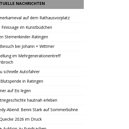
TUELLE NACHRICHTEN
erkarneval auf dem Rathausvorplatz
 Finissage im Kunstbüdchen
en Sternenkinder-Ratingen
Besuch bei Johann + Wittmer
ellung im Mehrgenerationentreff
nbroich
u schnelle Autofahrer
Blutspende in Ratingen
er auf Eis legen
triegeschichte hautnah erleben
dy-Abend: Benni Stark auf Sommerbühne
 Quecke 2026 im Druck
e-Auktion zu Fundsachen