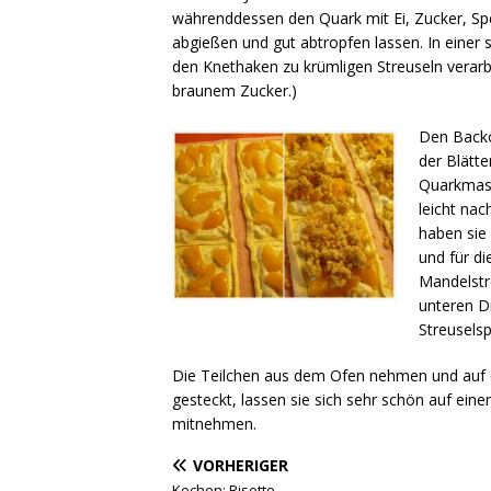
währenddessen den Quark mit Ei, Zucker, Spe
abgießen und gut abtropfen lassen. In einer
den Knethaken zu krümligen Streuseln verarb
braunem Zucker.)
Den Backo
der Blätt
Quarkmass
leicht nac
haben sie 
und für di
Mandelstr
unteren Dr
Streuselsp
Die Teilchen aus dem Ofen nehmen und auf e
gesteckt, lassen sie sich sehr schön auf eine
mitnehmen.
VORHERIGER
Kochen: Risotto