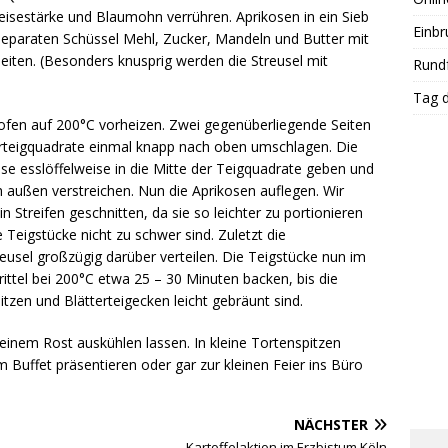
isestärke und Blaumohn verrühren. Aprikosen in ein Sieb
Einbr
 separaten Schüssel Mehl, Zucker, Mandeln und Butter mit
eiten. (Besonders knusprig werden die Streusel mit
Rundf
Tag d
fen auf 200°C vorheizen. Zwei gegenüberliegende Seiten
erteigquadrate einmal knapp nach oben umschlagen. Die
e esslöffelweise in die Mitte der Teigquadrate geben und
h außen verstreichen. Nun die Aprikosen auflegen. Wir
in Streifen geschnitten, da sie so leichter zu portionieren
e Teigstücke nicht zu schwer sind. Zuletzt die
eusel großzügig darüber verteilen. Die Teigstücke nun im
ittel bei 200°C etwa 25 – 30 Minuten backen, bis die
itzen und Blätterteigecken leicht gebräunt sind.
inem Rost auskühlen lassen. In kleine Tortenspitzen
m Buffet präsentieren oder gar zur kleinen Feier ins Büro
NÄCHSTER
Kartoffelaktion im Erzbistum Köln