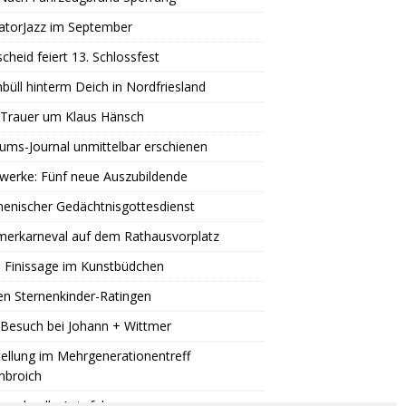
atorJazz im September
scheid feiert 13. Schlossfest
büll hinterm Deich in Nordfriesland
 Trauer um Klaus Hänsch
äums-Journal unmittelbar erschienen
werke: Fünf neue Auszubildende
enischer Gedächtnisgottesdienst
erkarneval auf dem Rathausvorplatz
 Finissage im Kunstbüdchen
en Sternenkinder-Ratingen
Besuch bei Johann + Wittmer
ellung im Mehrgenerationentreff
nbroich
u schnelle Autofahrer