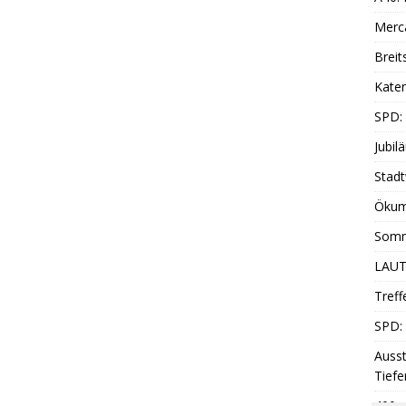
Merc
Breit
Katen
SPD:
Jubil
Stadt
Ökum
Somm
LAUT
Treff
SPD: 
Ausst
Tiefe
400 z