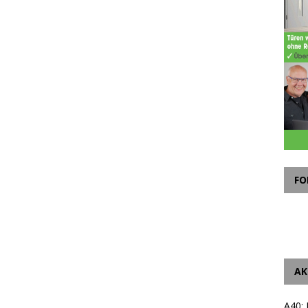
FO
AK
A40: