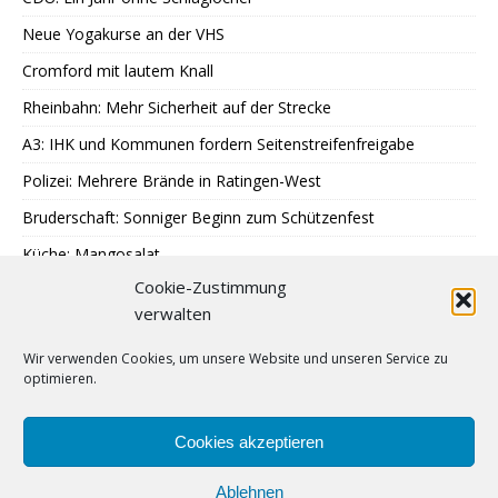
Neue Yogakurse an der VHS
Cromford mit lautem Knall
Rheinbahn: Mehr Sicherheit auf der Strecke
A3: IHK und Kommunen fordern Seitenstreifenfreigabe
Polizei: Mehrere Brände in Ratingen-West
Bruderschaft: Sonniger Beginn zum Schützenfest
Küche: Mangosalat
Cookie-Zustimmung
Tag der offenen Tür: WFB Werkstätten
verwalten
Essen: Neue Licht- und Farbgestaltung
Wir verwenden Cookies, um unsere Website und unseren Service zu
Fortuna: Zusammenarbeit mit adidas und 11teamsports
optimieren.
SPD: Blick in Klärwerk
Tell-Kompanie: Vorbereitungen für Schützenfest
Cookies akzeptieren
Ablehnen