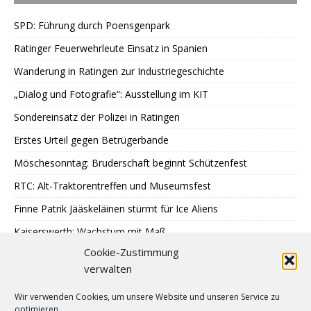
SPD: Führung durch Poensgenpark
Ratinger Feuerwehrleute Einsatz in Spanien
Wanderung in Ratingen zur Industriegeschichte
„Dialog und Fotografie“: Ausstellung im KIT
Sondereinsatz der Polizei in Ratingen
Erstes Urteil gegen Betrügerbande
Möschesonntag: Bruderschaft beginnt Schützenfest
RTC: Alt-Traktorentreffen und Museumsfest
Finne Patrik Jääskeläinen stürmt für Ice Aliens
Kaiserswerth: Wachstum mit Maß
Cookie-Zustimmung
Gemeinsames Lesen im Park
verwalten
SPD: 45 Arbeitsjahre sind genug
Wir verwenden Cookies, um unsere Website und unseren Service zu
Hochbeete am JUZ Eggerscheidt
optimieren.