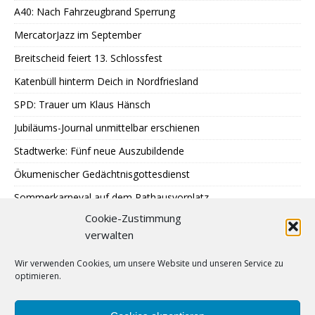
A40: Nach Fahrzeugbrand Sperrung
MercatorJazz im September
Breitscheid feiert 13. Schlossfest
Katenbüll hinterm Deich in Nordfriesland
SPD: Trauer um Klaus Hänsch
Jubiläums-Journal unmittelbar erschienen
Stadtwerke: Fünf neue Auszubildende
Ökumenischer Gedächtnisgottesdienst
Sommerkarneval auf dem Rathausvorplatz
Cookie-Zustimmung
LAUT Finissage im Kunstbüdchen
verwalten
Treffen Sternenkinder-Ratingen
Wir verwenden Cookies, um unsere Website und unseren Service zu
SPD: Besuch bei Johann + Wittmer
optimieren.
Ausstellung im Mehrgenerationentreff Tiefenbroich
400 zu schnelle Autofahrer