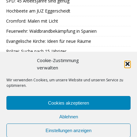
SPD: 45 Arbeitsjahre sind genug
Hochbeete am JUZ Eggerscheidt
Cromford: Malen mit Licht
Feuerwehr: Waldbrandbekämpfung in Spanien
Evangelische Kirche: Ideen für neue Räume
Polizei: Suche nach 15-Jähriger
Cookie-Zustimmung
A40: Nach Fahrzeugbrand Sperrung
verwalten
MercatorJazz im September
Wir verwenden Cookies, um unsere Website und unseren Service zu
Breitscheid feiert 13. Schlossfest
optimieren.
Katenbüll hinterm Deich in Nordfriesland
SPD: Trauer um Klaus Hänsch
Cookies akzeptieren
Ablehnen
Einstellungen anzeigen