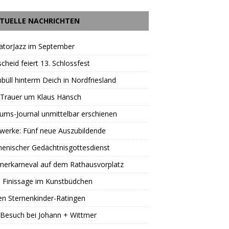
TUELLE NACHRICHTEN
atorJazz im September
scheid feiert 13. Schlossfest
büll hinterm Deich in Nordfriesland
 Trauer um Klaus Hänsch
äums-Journal unmittelbar erschienen
werke: Fünf neue Auszubildende
enischer Gedächtnisgottesdienst
erkarneval auf dem Rathausvorplatz
 Finissage im Kunstbüdchen
en Sternenkinder-Ratingen
Besuch bei Johann + Wittmer