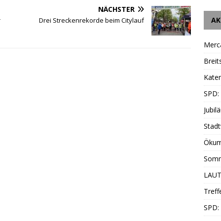
NÄCHSTER
AK
r
Drei Streckenrekorde beim Citylauf
Merc
Breit
Katen
SPD:
Jubil
Stadt
Ökum
Somm
LAUT
Treff
SPD: 